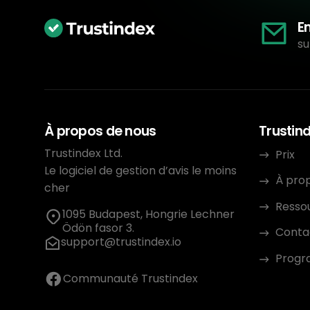
E
su
À propos de nous
Trustin
Trustindex Ltd.
Prix
Le logiciel de gestion d’avis le moins
À pro
cher
Resso
1095 Budapest, Hongrie Lechner
Ödön fasor 3.
Conta
support@trustindex.io
Progra
Communauté Trustindex