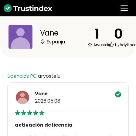
1
0
Vane
Espanja
Arvostelut
Hyödylline
Licencias PC
arvostelu
Vane
2026.05.08
activación de licencia