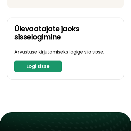
Ülevaatajate jaoks
sisselogimine
Arvustuse kirjutamiseks logige siia sisse.
Logi sisse