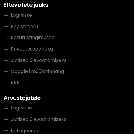
Ettevõtete jaoks
Logi sisse
Registreeru
Kasutustingimused
Privaatsuspoliitika
Juhised ülevaatamiseks
Google’i müüjahinnang
KKK
Arvustajatele
Logi sisse
Juhised ülevaatamiseks
Kategooriad