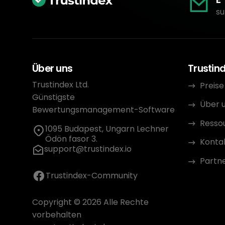
su
Über uns
Trustin
Trustindex Ltd.
Preise
Günstigste
Über 
Bewertungsmanagement-Software
Resso
1095 Budapest, Ungarn Lechner
Ödön fasor 3.
Konta
support@trustindex.io
Partn
Trustindex-Community
Copyright © 2026 Alle Rechte
vorbehalten