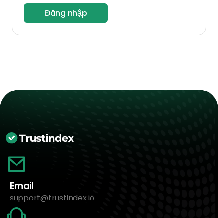
Đăng nhập
Email
support@trustindex.io