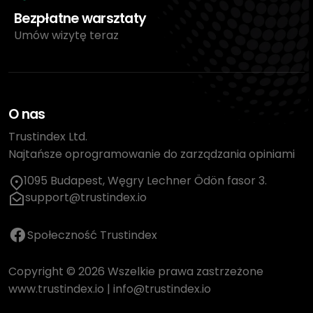
Bezpłatne warsztaty
Umów wizytę teraz
O nas
Trustindex Ltd.
Najtańsze oprogramowanie do zarządzania opiniami
1095 Budapest, Węgry Lechner Ödön fasor 3.
support@trustindex.io
Społeczność Trustindex
Copyright © 2026 Wszelkie prawa zastrzeżone
www.trustindex.io
|
info@trustindex.io