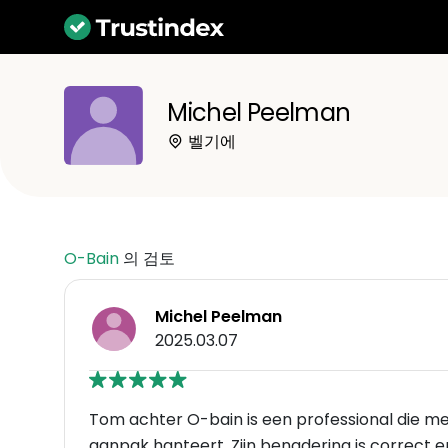
Michel Peelman
벨기에
O-Bain
의 검토
Michel Peelman
2025.03.07
Tom achter O-bain is een professional die met
aanpak hanteert. Zijn benadering is correct