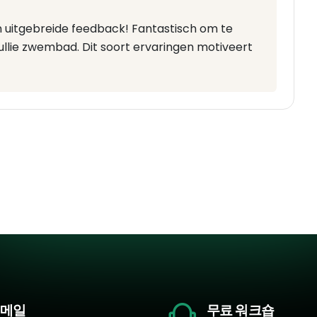
n uitgebreide feedback! Fantastisch om te
ullie zwembad. Dit soort ervaringen motiveert
메일
무료 워크숍