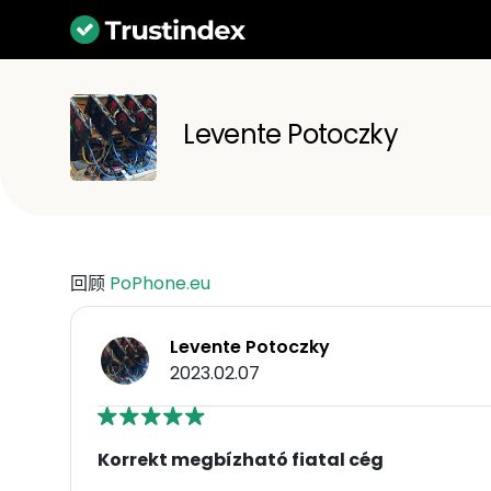
Levente Potoczky
回顾
PoPhone.eu
Levente Potoczky
2023.02.07
Korrekt megbízható fiatal cég