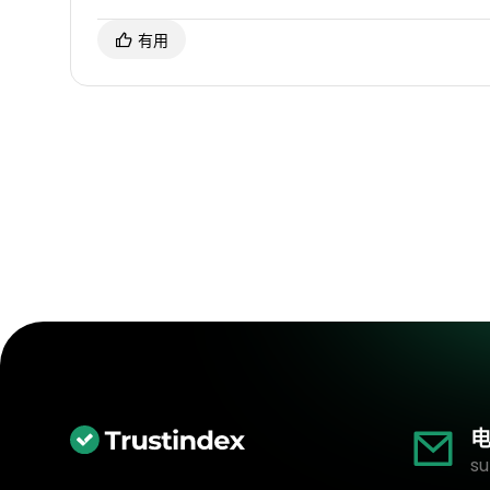
有用
电
su