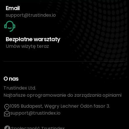
Email
support@trustindex.io
Bezpłatne warsztaty
Umów wizytę teraz
O nas
Trustindex Ltd.
Najtańsze oprogramowanie do zarządzania opiniami
1095 Budapest, Węgry Lechner Ödön fasor 3.
support@trustindex.io
Społeczność Trustindex