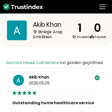
1
0
Akib Khan
Birleşik Arap
Emirlikleri
İncelemeler
Faydalı
Doctors House Call Service
'nın gözden geçirilmesi
Akib Khan
2026.05.05
Outstanding home healthcare service