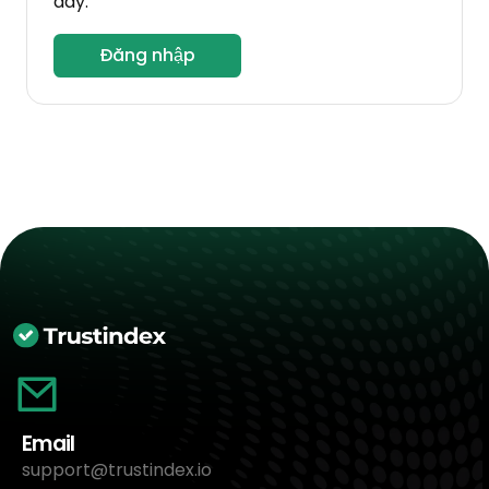
đây.
Đăng nhập
Email
support@trustindex.io