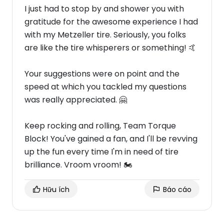
I just had to stop by and shower you with
gratitude for the awesome experience I had
with my Metzeller tire. Seriously, you folks
are like the tire whisperers or something! 🤙
Your suggestions were on point and the
speed at which you tackled my questions
was really appreciated. 🤗
Keep rocking and rolling, Team Torque
Block! You've gained a fan, and I'll be revving
up the fun every time I'm in need of tire
brilliance. Vroom vroom! 🏍️
Hữu ích
Báo cáo