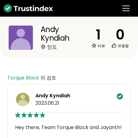
Andy
1
0
Kyndiah
리뷰
유용함
인도
Torque Block
의 검토
Andy Kyndiah
2023.06.21
Hey there, Team Torque Block and Jayanth!