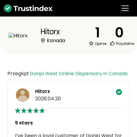
1
0
Hitorx
Kanada
Opinie
Przydatne
Przegląd
Ganja West Online Dispensary in Canada
Hitorx
2026.04.20
5 stars
I’ve been a loyal customer of Ganja West for