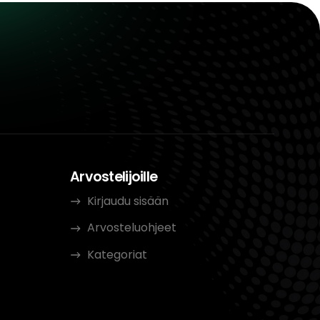
Arvostelijoille
Kirjaudu sisään
Arvosteluohjeet
Kategoriat