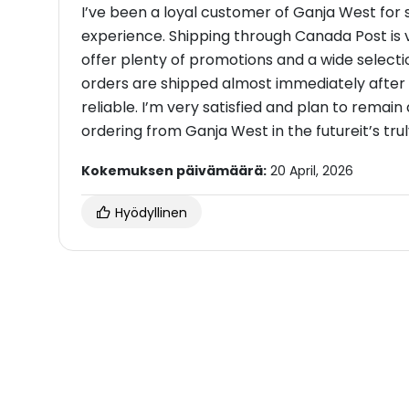
I’ve been a loyal customer of Ganja West for 
experience. Shipping through Canada Post is ve
offer plenty of promotions and a wide selecti
orders are shipped almost immediately afte
reliable. I’m very satisfied and plan to remain 
ordering from Ganja West in the futureit’s trul
Kokemuksen päivämäärä:
20 April, 2026
Hyödyllinen