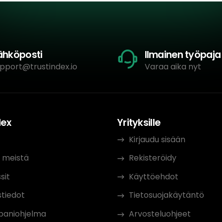
ähköposti
Ilmainen työpaja
pport@trustindex.io
Varaa aika nyt
dex
Yrityksille
t
Kirjaudu sisään
 meistä
Rekisteröidy
sit
Käyttöehdot
tiedot
Tietosuojakäytäntö
aniohjelma
Arvosteluohjeet