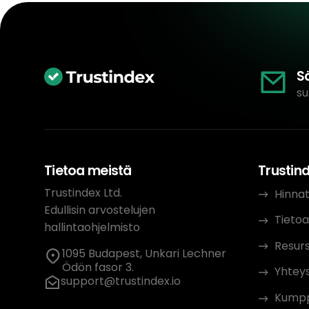
S
su
Tietoa meistä
Trustin
Trustindex Ltd.
Hinna
Edullisin arvostelujen
Tietoa
hallintaohjelmisto
Resurs
1095 Budapest, Unkari Lechner
Ödön fasor 3.
Yhteys
support@trustindex.io
Kumpp