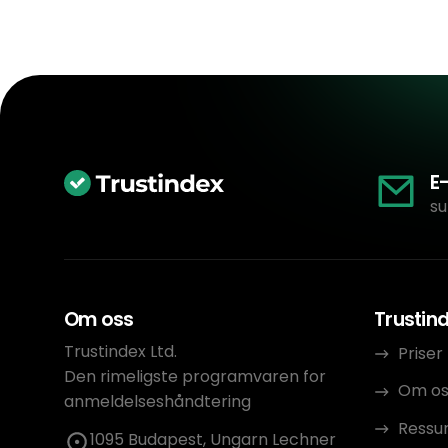
E
su
Om oss
Trustin
Trustindex Ltd.
Priser
Den rimeligste programvaren for
Om os
anmeldelseshåndtering
Ressu
1095 Budapest, Ungarn Lechner