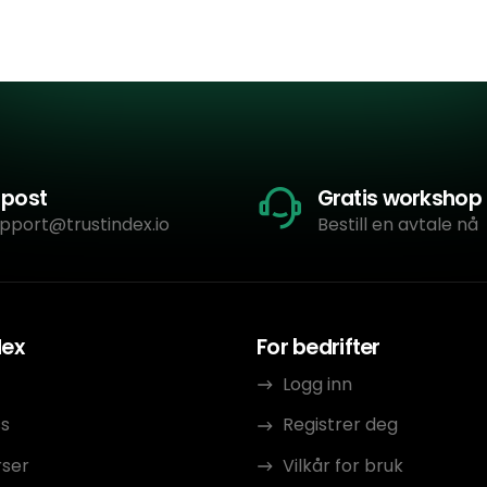
-post
Gratis workshop
pport@trustindex.io
Bestill en avtale nå
dex
For bedrifter
Logg inn
s
Registrer deg
rser
Vilkår for bruk