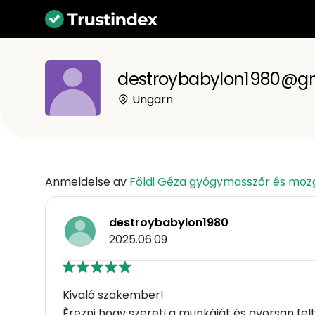
destroybabylon1980@g
Ungarn
Anmeldelse av
Földi Géza gyógymasszőr és mozg
destroybabylon1980
2025.06.09
Kivaló szakember!
Èrezni hogy szereti a munkáját és gyorsan fel