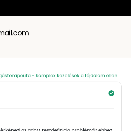
mail.com
ásterapeuta - komplex kezelések a fájdalom ellen
tèrkèpezi az adott testdefinicio problèmáit,ehhez