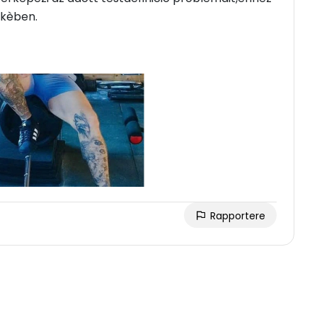
ekèben.
Rapportere