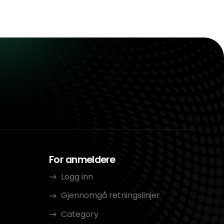
For anmeldere
Logg inn
Gjennomgå retningslinjer
Category