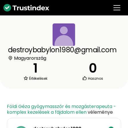
destroybabylon1980@gmail.com
Magyarország
1
0
Értékelések
Hasznos
Földi Géza gyógymasszőr és mozgásterapeuta -
komplex kezelések a fájdalom ellen
véleménye