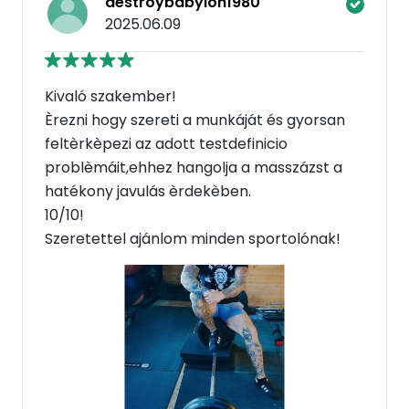
destroybabylon1980
2025.06.09
Kivaló szakember!
Èrezni hogy szereti a munkáját és gyorsan
feltèrkèpezi az adott testdefinicio
problèmáit,ehhez hangolja a masszázst a
hatékony javulás èrdekèben.
10/10!
Szeretettel ajánlom minden sportolónak!