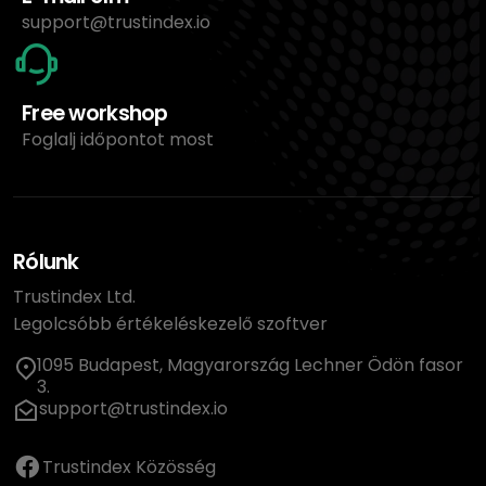
support@trustindex.io
Free workshop
Foglalj időpontot most
Rólunk
Trustindex Ltd.
Legolcsóbb értékeléskezelő szoftver
1095 Budapest, Magyarország Lechner Ödön fasor
3.
support@trustindex.io
Trustindex Közösség