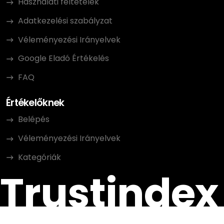
Használati feltételek
Adatkezelési szabályzat
Véleményezési Irányelvek
Google Eladó Értékelés
FAQ
Értékelőknek
Belépés
Véleményezési Irányelvek
Kategóriák
Trustindex