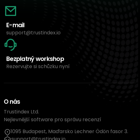
E-mail
support@trustindex.io
Bezplatný workshop
Rezervujte si schůzku nyní
O nás
Trustindex Ltd.
Nejlevnější software pro správu recenzí
1095 Budapest, Maďarsko Lechner Ödön fasor 3.
support@trustindex.io