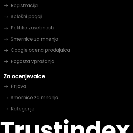
Registracija
Splošni pogoji
Politika zasebnosti
Smernice za mnenja
Google ocena prodajalca
Pogosta vprašanja
Za ocenjevalce
Prijava
Smernice za mnenja
Kategorije
Trustindex