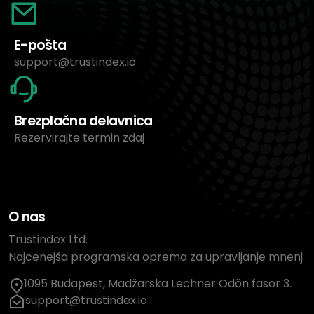
E-pošta
support@trustindex.io
Brezplačna delavnica
Rezervirajte termin zdaj
O nas
Trustindex Ltd.
Najcenejša programska oprema za upravljanje mnenj
1095 Budapest, Madžarska Lechner Ödön fasor 3.
support@trustindex.io