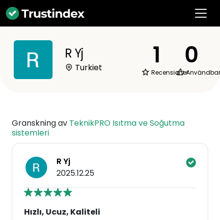
1
0
R Yj
Turkiet
Recensioner
Användba
Granskning av
TeknikPRO Isıtma ve Soğutma
sistemleri
R Yj
2025.12.25
Hızlı, Ucuz, Kaliteli