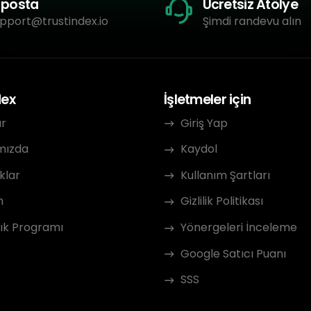
-posta
Ücretsiz Atölye
pport@trustindex.io
Şimdi randevu alın
dex
İşletmeler için
ar
Giriş Yap
mızda
Kaydol
klar
Kullanım Şartları
m
Gizlilik Politikası
ık Programı
Yönergeleri İnceleme
Google Satıcı Puanı
SSS