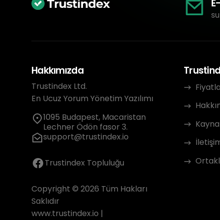
E
su
Hakkımızda
Trustin
Trustindex Ltd.
Fiyatl
En Ucuz Yorum Yönetim Yazılımı
Hakkı
1095 Budapest, Macaristan
Kayna
Lechner Ödön fasor 3.
support@trustindex.io
İletişi
Ortakl
Trustindex Topluluğu
Copyright © 2026 Tüm Hakları
Saklıdır
www.trustindex.io
|