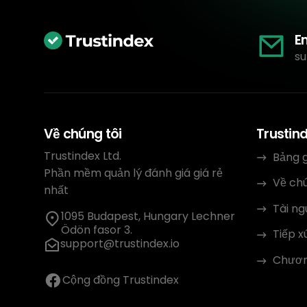
E
su
Về chúng tôi
Trustin
Trustindex Ltd.
Bảng g
Phần mềm quản lý đánh giá giá rẻ
Về chú
nhất
Tài n
1095 Budapest, Hungary Lechner
Ödön fasor 3.
Tiếp x
support@trustindex.io
Chương
Cộng đồng Trustindex