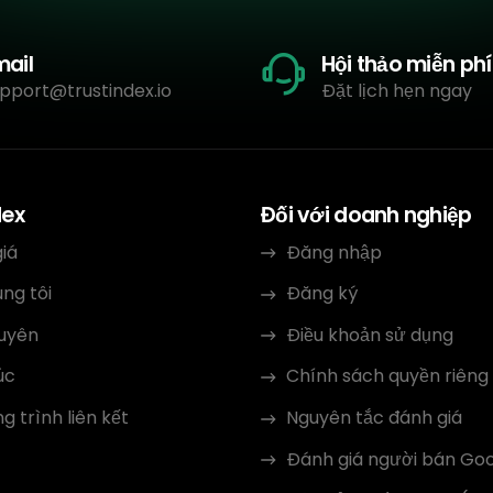
mail
Hội thảo miễn phí
pport@trustindex.io
Đặt lịch hẹn ngay
dex
Đối với doanh nghiệp
iá
Đăng nhập
ng tôi
Đăng ký
guyên
Điều khoản sử dụng
úc
Chính sách quyền riêng
 trình liên kết
Nguyên tắc đánh giá
Đánh giá người bán Go