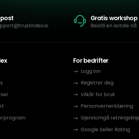
-post
Gratis workshop
pport@trustindex.io
Bestill en avtale nå
dex
For bedrifter
Logg inn
s
Registrer deg
rser
Vilkår for bruk
kt
Personvernerklæring
erprogram
Gjennomgå retningslinj
Google Seller Rating