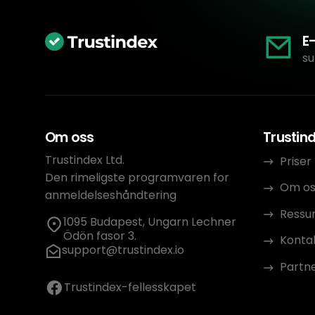
E
su
Om oss
Trustin
Trustindex Ltd.
Priser
Den rimeligste programvaren for
Om os
anmeldelseshåndtering
Ressu
1095 Budapest, Ungarn Lechner
Ödön fasor 3.
Konta
support@trustindex.io
Partn
Trustindex-fellesskapet