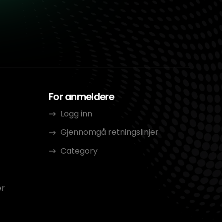
For anmeldere
Logg inn
Gjennomgå retningslinjer
Category
er