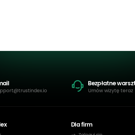
mail
Bezpłatne warsz
pport@trustindex.io
Umów wizytę teraz
dex
Dla firm
k
Zaloguj się