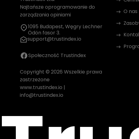
Najtańsze oprogramowanie do
O nas
zarządzania opiniami
Zasob
1095 Budapest, Węgry Lechner
Ödön fasor 3.
Konta
support@trustindex.io
Progr
Społeczność Trustindex
Copyright © 2026 Wszelkie prawa
zastrzeżone
www.trustindex.io
|
info@trustindex.io