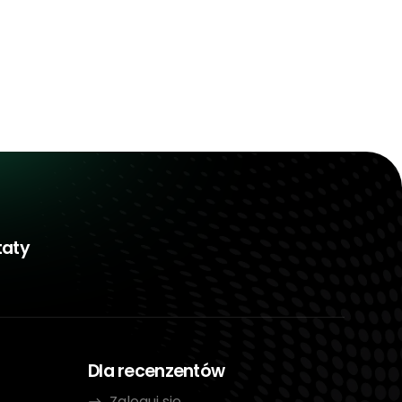
taty
Dla recenzentów
Zaloguj się