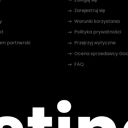
Zarejestruj się
y
Warunki korzystania
kt
Polityka prywatności
am partnerski
Przejrzyj wytyczne
Ocena sprzedawcy Goo
FAQ