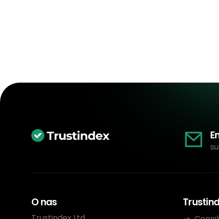
E
su
O nas
Trustin
Trustindex Ltd.
Cenni