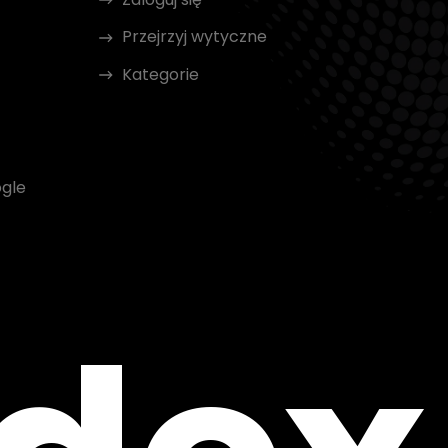
Przejrzyj wytyczne
Kategorie
gle