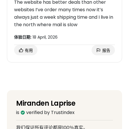
The website has better deals than other
websites I’ve order many times now it’s
always just a week shipping time and I live in
the north where mail is slow
体验日期:
18 April, 2026
有用
报告
Miranden Laprise
is
verified by Trustindex
我们保证所有评论都是100％真实。