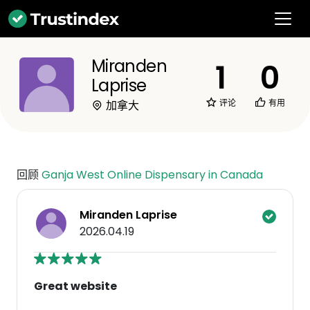
Miranden
1
0
Laprise
评论
有用
加拿大
回顾
Ganja West Online Dispensary in Canada
Miranden Laprise
2026.04.19
Great website