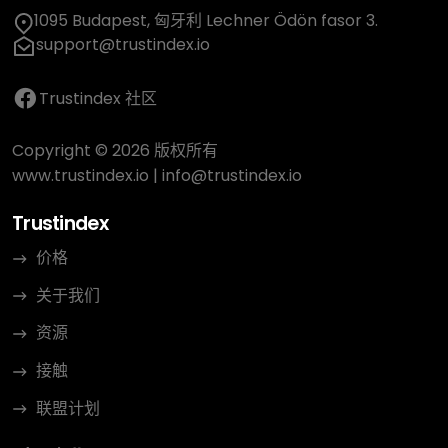
1095 Budapest, 匈牙利 Lechner Ödön fasor 3.
support@trustindex.io
Trustindex 社区
Copyright © 2026 版权所有
www.trustindex.io
|
info@trustindex.io
Trustindex
价格
关于我们
资源
接触
联盟计划