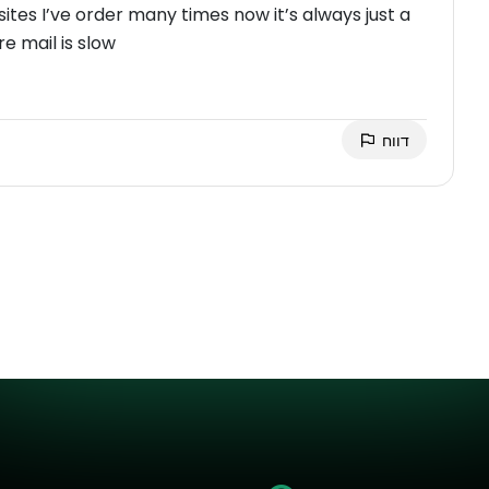
tes I’ve order many times now it’s always just a
e mail is slow
דווח