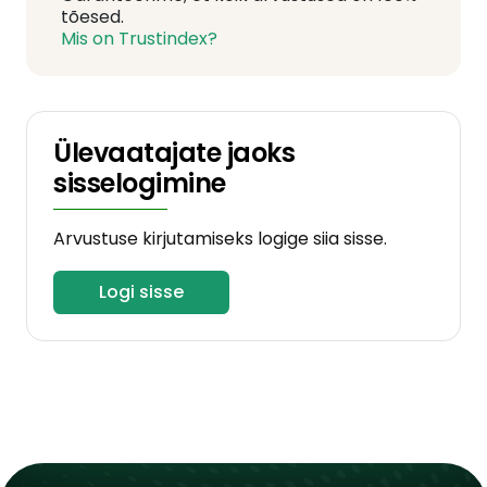
tõesed.
Mis on Trustindex?
Ülevaatajate jaoks
sisselogimine
Arvustuse kirjutamiseks logige siia sisse.
Logi sisse