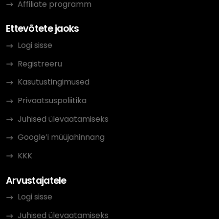
Affiliate programm
Ettevõtete jaoks
Logi sisse
Registreeru
Kasutustingimused
Privaatsuspoliitika
Juhised ülevaatamiseks
Google’i müüjahinnang
KKK
Arvustajatele
Logi sisse
Juhised ülevaatamiseks