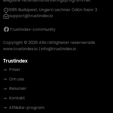
Billigaste recensionshanteringsprogrammet
1095 Budapest, Ungern Lechner Ödön fasor 3.
support@trustindex.io
Trustindex-community
Copyright © 2026 Alla rättigheter reserverade
www.trustindex.io
|
info@trustindex.io
Trustindex
Priser
Om oss
Resurser
Kontakt
Affiliate-program