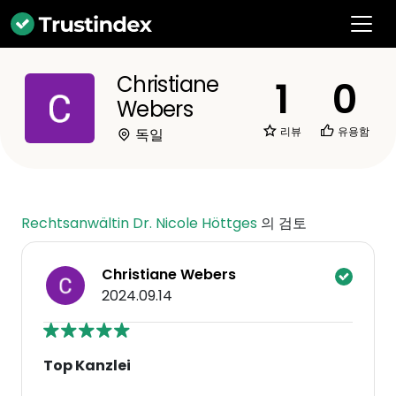
Christiane
1
0
Webers
리뷰
유용함
독일
Rechtsanwältin Dr. Nicole Höttges
의 검토
Christiane Webers
2024.09.14
Top Kanzlei