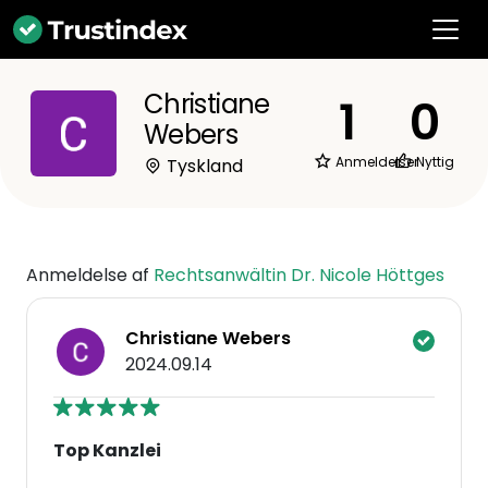
Christiane
1
0
Webers
Anmeldelser
Nyttig
Tyskland
Anmeldelse af
Rechtsanwältin Dr. Nicole Höttges
Christiane Webers
2024.09.14
Top Kanzlei