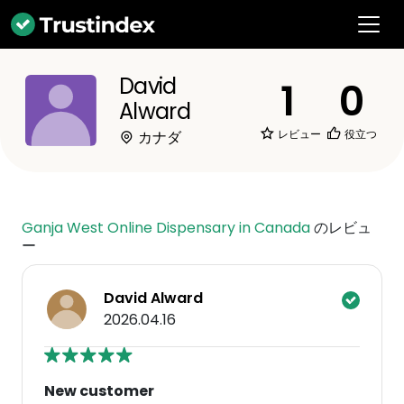
David
1
0
Alward
レビュー
役立つ
カナダ
Ganja West Online Dispensary in Canada
のレビュ
ー
David Alward
2026.04.16
New customer