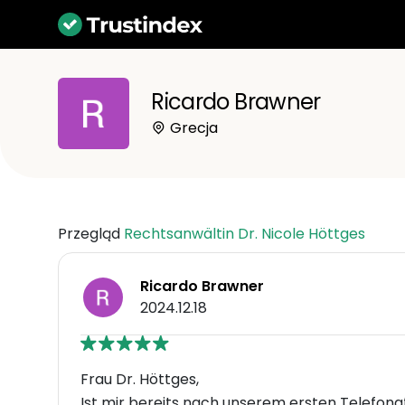
Ricardo Brawner
Grecja
Przegląd
Rechtsanwältin Dr. Nicole Höttges
Ricardo Brawner
2024.12.18
Frau Dr. Höttges,
Ist mir bereits nach unserem ersten Telefo