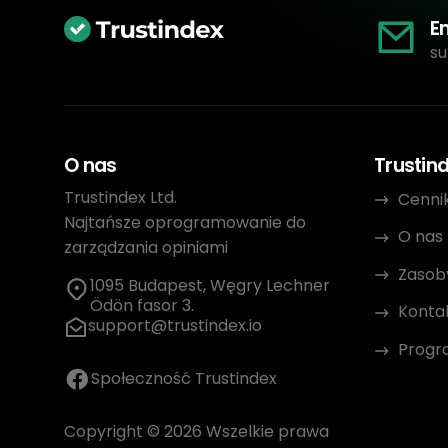
E
su
O nas
Trustin
Trustindex Ltd.
Cenni
Najtańsze oprogramowanie do
O nas
zarządzania opiniami
Zasob
1095 Budapest, Węgry Lechner
Ödön fasor 3.
Konta
support@trustindex.io
Progr
Społeczność Trustindex
Copyright © 2026 Wszelkie prawa