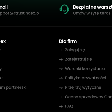
mail
Bezpłatne warsz
pport@trustindex.io
Umów wizytę teraz
dex
Dla firm
k
Zaloguj się
Zarejestruj się
y
Warunki korzystania
kt
Polityka prywatności
am partnerski
Przejrzyj wytyczne
Ocena sprzedawcy Goo
FAQ