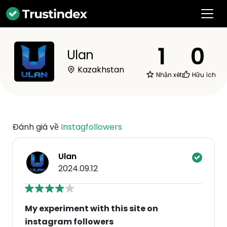
1
0
Ulan
Kazakhstan
Nhận xét
Hữu ích
Đánh giá về
Instagfollowers
Ulan
2024.09.12
My experiment with this site on
instagram followers