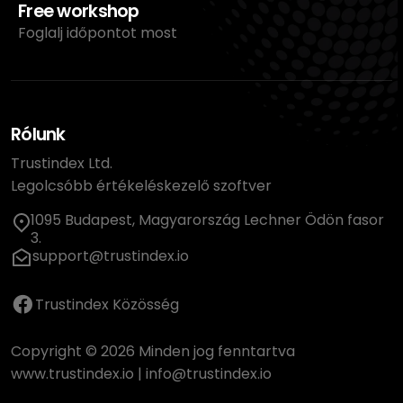
Free workshop
Foglalj időpontot most
Rólunk
Trustindex Ltd.
Legolcsóbb értékeléskezelő szoftver
1095 Budapest, Magyarország Lechner Ödön fasor
3.
support@trustindex.io
Trustindex Közösség
Copyright © 2026 Minden jog fenntartva
www.trustindex.io
|
info@trustindex.io