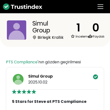
Simul
1
0
Group
İncelemeler
Faydalı
Birleşik Krallık
PTS Compliance
'nın gözden geçirilmesi
Simul Group
2025.10.02
5 Stars for Steve at PTS Compliance