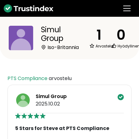
Simul
1
0
Group
Arvostelut
Hyödylline
Iso-Britannia
PTS Compliance
arvostelu
Simul Group
2025.10.02
5 Stars for Steve at PTS Compliance