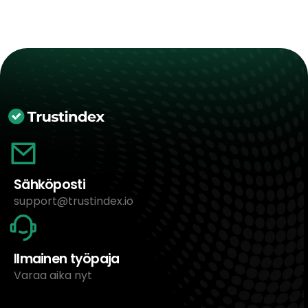
Sähköposti
support@trustindex.io
Ilmainen työpaja
Varaa aika nyt