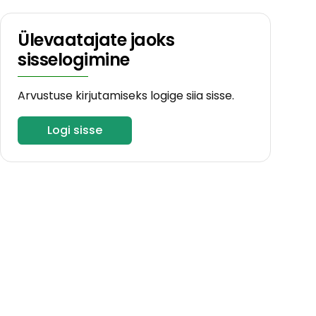
Ülevaatajate jaoks
sisselogimine
Arvustuse kirjutamiseks logige siia sisse.
Logi sisse