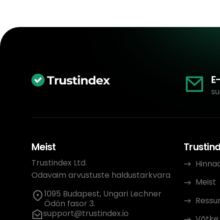
E
su
Meist
Trustin
Trustindex Ltd.
Hinna
Odavaim arvustuste haldustarkvara
Meist
1095 Budapest, Ungari Lechner
Ressur
Ödön fasor 3.
support@trustindex.io
Võtke