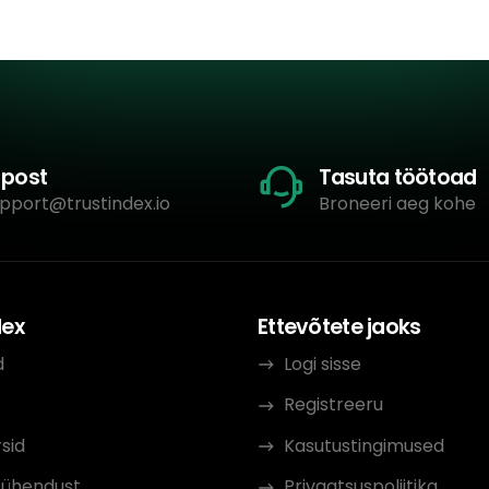
-post
Tasuta töötoad
pport@trustindex.io
Broneeri aeg kohe
dex
Ettevõtete jaoks
d
Logi sisse
Registreeru
sid
Kasutustingimused
 ühendust
Privaatsuspoliitika