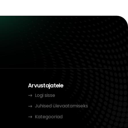
Arvustajatele
Logi sisse
Juhised ülevaatamiseks
Kategooriad