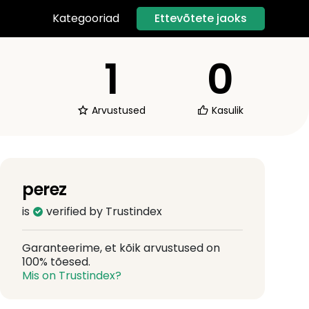
Ettevõtete jaoks
Kategooriad
1
0
Arvustused
Kasulik
perez
is
verified by Trustindex
Garanteerime, et kõik arvustused on
100% tõesed.
Mis on Trustindex?