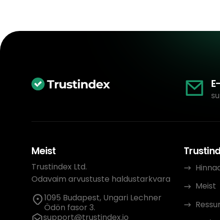
E
su
Meist
Trustin
Trustindex Ltd.
Hinna
Odavaim arvustuste haldustarkvara
Meist
1095 Budapest, Ungari Lechner
Ressur
Ödön fasor 3.
support@trustindex.io