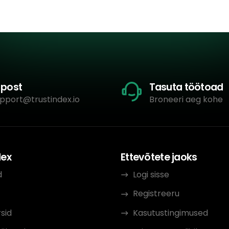
-post
Tasuta töötoad
pport@trustindex.io
Broneeri aeg kohe
dex
Ettevõtete jaoks
d
Logi sisse
Registreeru
sid
Kasutustingimused