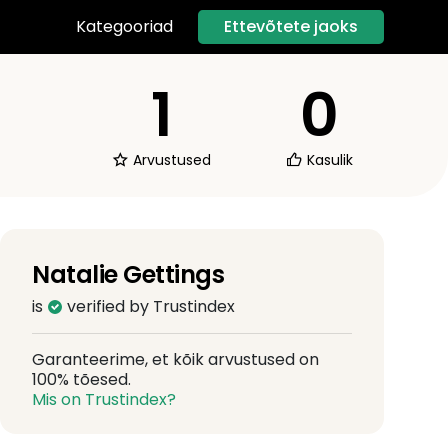
Ettevõtete jaoks
Kategooriad
1
0
Arvustused
Kasulik
Natalie Gettings
is
verified by Trustindex
Garanteerime, et kõik arvustused on
100% tõesed.
Mis on Trustindex?