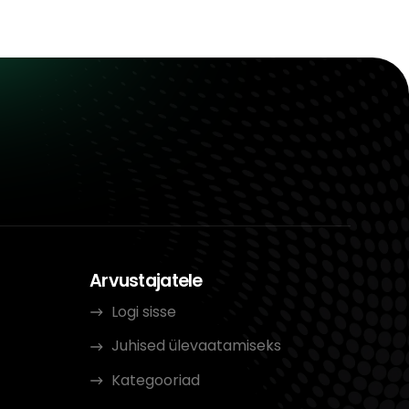
Arvustajatele
Logi sisse
Juhised ülevaatamiseks
Kategooriad