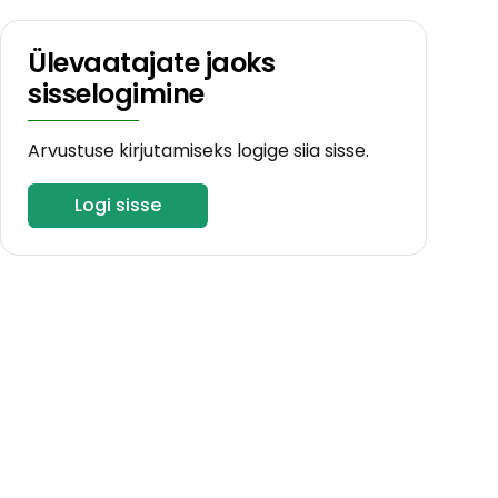
Ülevaatajate jaoks
sisselogimine
Arvustuse kirjutamiseks logige siia sisse.
Logi sisse