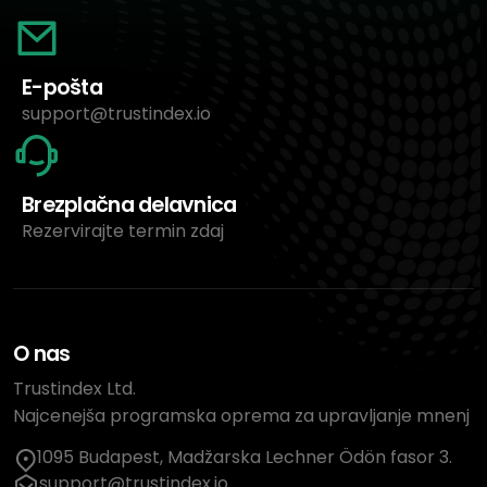
E-pošta
support@trustindex.io
Brezplačna delavnica
Rezervirajte termin zdaj
O nas
Trustindex Ltd.
Najcenejša programska oprema za upravljanje mnenj
1095 Budapest, Madžarska Lechner Ödön fasor 3.
support@trustindex.io