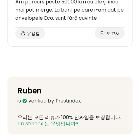
Am parcurs peste 50000 km cu ele și încă
mai pot merge. La banii pe care i-am dat pe
anvelopele Eco, sunt fără cuvinte
유용함
보고서
Ruben
is
verified by Trustindex
우리는 모든 리뷰가 100% 진짜임을 보장합니다.
Trustindex 는 무엇입니까?