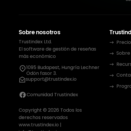
Sobre nosotros
Trustin
Trustindex Ltd.
Precio
El software de gestión de reseñas
Sobre
más económico
Recur
1095 Budapest, Hungría Lechner
Ödön fasor 3.
Conta
support@trustindex.io
Progra
Comunidad Trustindex
Copyright © 2026 Todos los
derechos reservados
www.trustindex.io
|