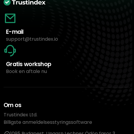
E-mail
support@trustindex.io
Gratis workshop
Book en aftale nu
Om os
Trustindex Ltd.
Billigste anmeldelsesstyringssoftware
1095 Budapest, Ungarn Lechner Ödön fasor 3.