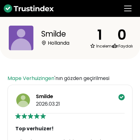
1
0
Smilde
Hollanda
İncelemeler
Faydalı
Mape Verhuizingen
'nın gözden geçirilmesi
Smilde
2026.03.21
Top verhuizer!