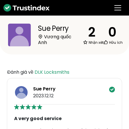
2
0
Sue Perry
Vương quốc
Anh
Nhận xét
Hữu ích
Đánh giá về
DLK Locksmiths
Sue Perry
2023.12.12
A very good service