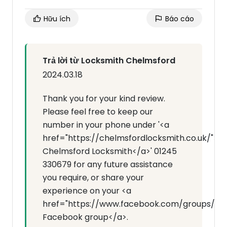
Hữu ích
Báo cáo
Trả lời từ Locksmith Chelmsford
2024.03.18
Thank you for your kind review.
Please feel free to keep our
number in your phone under '<a
href="https://chelmsfordlocksmith.co.uk/">
Chelmsford Locksmith</a>' 01245
330679 for any future assistance
you require, or share your
experience on your <a
href="https://www.facebook.com/groups/7143
Facebook group</a>.