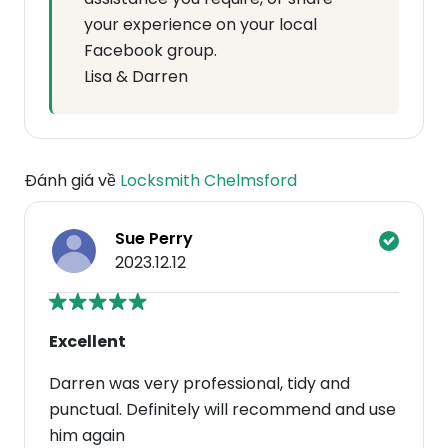
your experience on your local
Facebook group.
Lisa & Darren
Đánh giá về
Locksmith Chelmsford
Sue Perry
2023.12.12
Excellent
Darren was very professional, tidy and
punctual. Definitely will recommend and use
him again