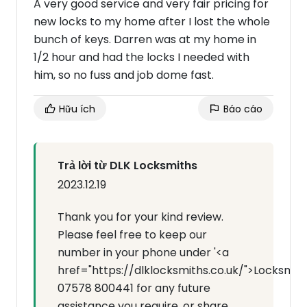
A very good service and very fair pricing for
new locks to my home after I lost the whole
bunch of keys. Darren was at my home in
1/2 hour and had the locks I needed with
him, so no fuss and job dome fast.
Hữu ích
Báo cáo
Trả lời từ DLK Locksmiths
2023.12.19
Thank you for your kind review.
Please feel free to keep our
number in your phone under '<a
href="https://dlklocksmiths.co.uk/">Locksmit
07578 800441 for any future
assistance you require, or share