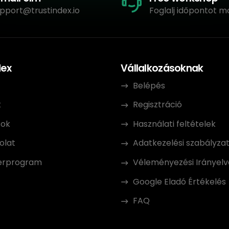
pport@trustindex.io
Foglalj időpontot m
dex
Vállalkozásoknak
Belépés
k
Regisztráció
sok
Használati feltételek
olat
Adatkezelési szabályza
erprogram
Véleményezési Irányelv
Google Eladó Értékelés
FAQ