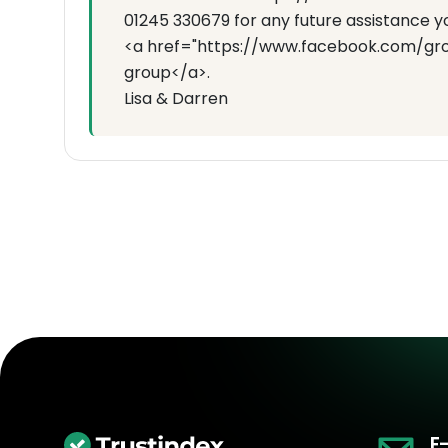
01245 330679 for any future assistance y
<a href="https://www.facebook.com/gro
group</a>.
Lisa & Darren
E