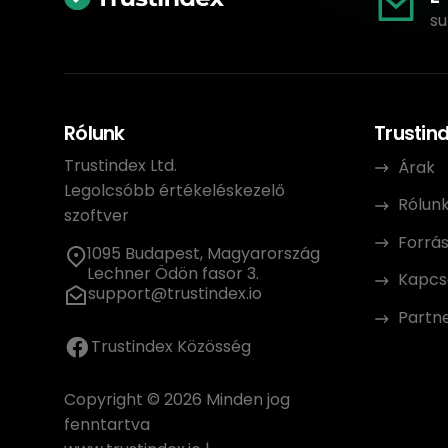
su
Rólunk
Trustin
Trustindex Ltd.
Árak
Legolcsóbb értékeléskezelő
Rólun
szoftver
Forrá
1095 Budapest, Magyarország
Lechner Ödön fasor 3.
Kapcs
support@trustindex.io
Partn
Trustindex Közösség
Copyright © 2026 Minden jog
fenntartva