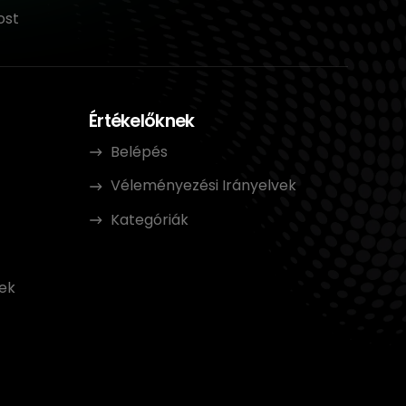
ost
Értékelőknek
Belépés
Véleményezési Irányelvek
Kategóriák
t
ek