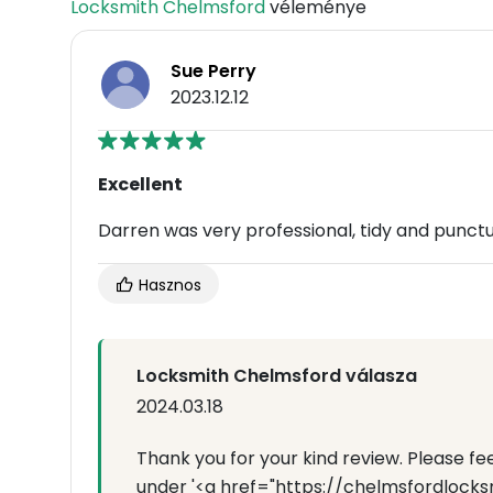
Locksmith Chelmsford
véleménye
Sue Perry
2023.12.12
Excellent
Darren was very professional, tidy and punctu
Hasznos
Locksmith Chelmsford válasza
2024.03.18
Thank you for your kind review. Please f
under '<a href="https://chelmsfordlocks