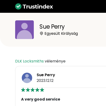
Sue Perry
Egyesült Királyság
DLK Locksmiths
véleménye
Sue Perry
2023.12.12
A very good service