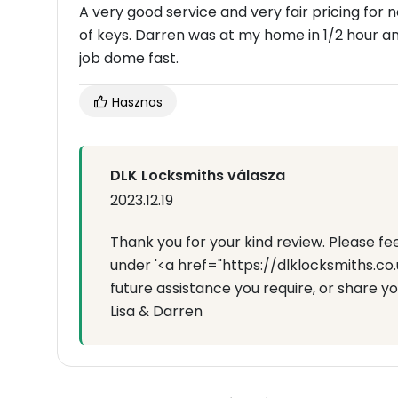
A very good service and very fair pricing for
of keys. Darren was at my home in 1/2 hour an
job dome fast.
Hasznos
DLK Locksmiths válasza
2023.12.19
Thank you for your kind review. Please f
under '<a href="https://dlklocksmiths.co
future assistance you require, or share 
Lisa & Darren