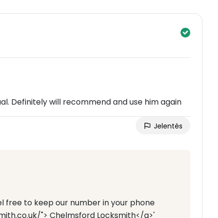
al. Definitely will recommend and use him again
Jelentés
eel free to keep our number in your phone
mith.co.uk/"> Chelmsford Locksmith</a>'