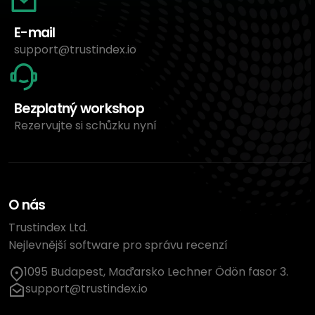
E-mail
support@trustindex.io
Bezplatný workshop
Rezervujte si schůzku nyní
O nás
Trustindex Ltd.
Nejlevnější software pro správu recenzí
1095 Budapest, Maďarsko Lechner Ödön fasor 3.
support@trustindex.io