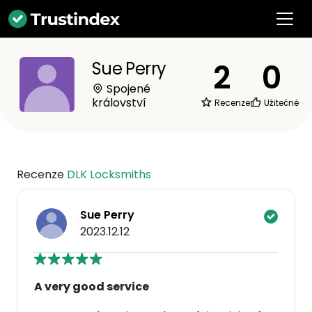
2
0
Sue Perry
Spojené
království
Recenze
Užitečné
Recenze
DLK Locksmiths
Sue Perry
2023.12.12
A very good service