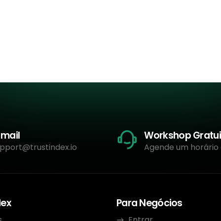
-mail
Workshop Gratui
pport@trustindex.io
Agende um horário
dex
Para Negócios
s
Entrar