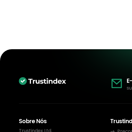
E
su
Sobre Nós
Trustin
Trustindex Ltd.
Preço