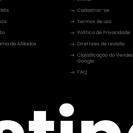
 Nós
Cadastrar-se
sos
Termos de uso
to
Política de Privacidade
ma de Afiliados
Diretrizes de revisão
Classificação do Vende
Google
FAQ