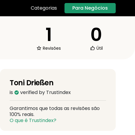
Para Negócios
Categorias
1
0
Revisões
Útil
Toni Drießen
is
verified by Trustindex
Garantimos que todas as revisões são
100% reais.
O que é Trustindex?