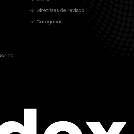
Diretrizes de revisão
Categorias
dor no