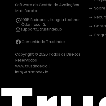
Software de Gestão de Avaliações
Sobre
Mais Barato
Recur
1095 Budapest, Hungria Lechner
Ödön fasor 3.
Conta
support@trustindex.io
Progra
Comunidade Trustindex
Copyright © 2026 Todos os Direitos
Reservados
www.trustindex.io
|
info@trustindex.io