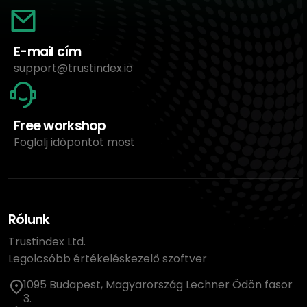
E-mail cím
support@trustindex.io
Free workshop
Foglalj időpontot most
Rólunk
Trustindex Ltd.
Legolcsóbb értékeléskezelő szoftver
1095 Budapest, Magyarország Lechner Ödön fasor
3.