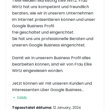
TMM Medien Marketing Elke Wirtz. Frau
Wirtz hat uns kompetent und freundlich
beraten, wie wir in unserem Unternehmen
im Internet präsentieren können und unser
Google Business Profil
frei geschaltet und eingerichtet.
Sie hat uns uns professionelle Beraten und
unseren Google Business eingerichtet.
Damit wir in unserem Business Profil alles
bearbeiten können, sind wir von Frau Elke
Wirtz eingewiesen worden.
Jetzt können wir mit unseren Kunden und
Interessenten über Google Business
gefunden werden, Rezessionen
több
beantworten, aktuelle Fotos einstellen.
Tapasztalat dátuma:
12 January, 2024
Der Umgang und die Handhabung der