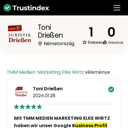
Toni
1
0
Drießen
Értékelések
Hasznos
Németország
TMM Medien-Marketing Elke Wirtz
véleménye
Toni Drießen
2024.01.28
Mit TMM MEDIEN MARKETING ELKE WIRTZ
haben wir unser Google B
usiness Profil