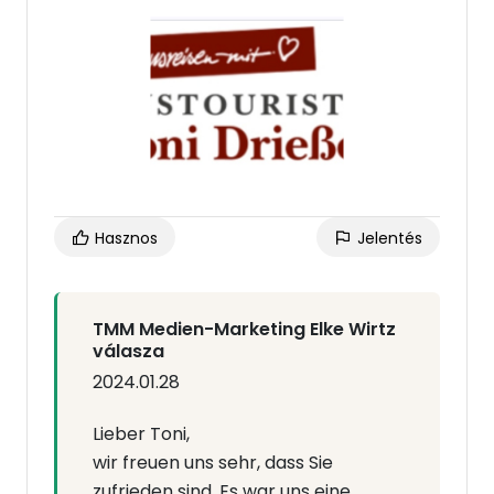
Rezessionen können wir nun über die App
und den Browser durchführen .
Die Kommunikation mit unserem Kunden
über Google Business erhöht die
Kundenbindung und die Sichtbarkeit.
Wir können TMM Medien Marketing Elke
Wirtz auf jeden Fall weiterempfehlen.
Hasznos
Jelentés
Bustouristik Toni Drießen
Gangelt
TMM Medien-Marketing Elke Wirtz
válasza
2024.01.28
Lieber Toni,
wir freuen uns sehr, dass Sie
zufrieden sind. Es war uns eine