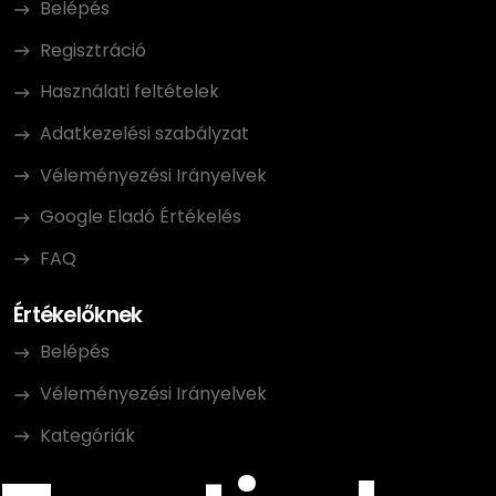
Belépés
Regisztráció
Használati feltételek
Adatkezelési szabályzat
Véleményezési Irányelvek
Google Eladó Értékelés
FAQ
Értékelőknek
Belépés
Véleményezési Irányelvek
Kategóriák