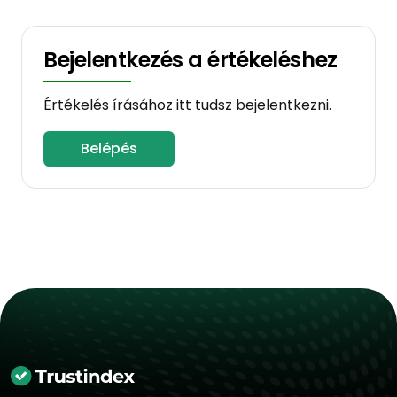
Bejelentkezés a értékeléshez
Értékelés írásához itt tudsz bejelentkezni.
Belépés