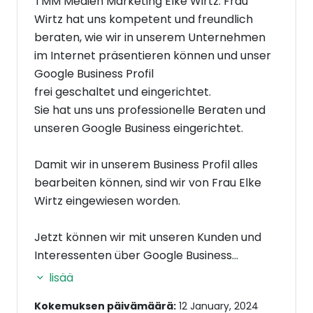
TMM Medien Marketing Elke Wirtz. Frau
Wirtz hat uns kompetent und freundlich
beraten, wie wir in unserem Unternehmen
im Internet präsentieren können und unser
Google Business Profil
frei geschaltet und eingerichtet.
Sie hat uns uns professionelle Beraten und
unseren Google Business eingerichtet.
Damit wir in unserem Business Profil alles
bearbeiten können, sind wir von Frau Elke
Wirtz eingewiesen worden.
Jetzt können wir mit unseren Kunden und
Interessenten über Google Business
gefunden werden, Rezessionen
lisää
beantworten, aktuelle Fotos einstellen.
Kokemuksen päivämäärä:
12 January, 2024
Der Umgang und die Handhabung der