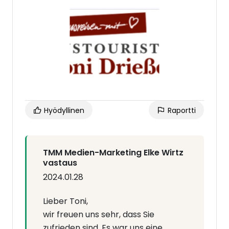
Rezessionen können wir nun über die App
und den Browser durchführen .
Die Kommunikation mit unserem Kunden
über Google Business erhöht die
Kundenbindung und die Sichtbarkeit.
Wir können TMM Medien Marketing Elke
Wirtz auf jeden Fall weiterempfehlen.
Hyödyllinen
Raportti
Bustouristik Toni Drießen
Gangelt
TMM Medien-Marketing Elke Wirtz
vastaus
2024.01.28
Lieber Toni,
wir freuen uns sehr, dass Sie
zufrieden sind. Es war uns eine