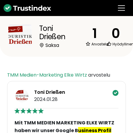
Toni
1
0
Drießen
Arvostelut
Hyödylline
Saksa
TMM Medien-Marketing Elke Wirtz
arvostelu
Toni Drießen
2024.01.28
Mit TMM MEDIEN MARKETING ELKE WIRTZ
haben wir unser Google B
usiness Profil