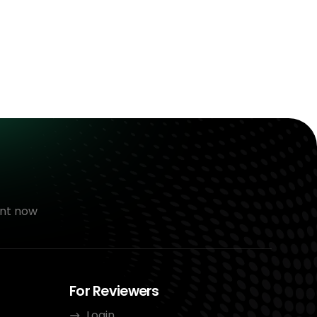
nt now
For Reviewers
Login