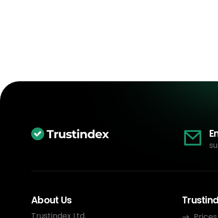
E
su
About Us
Trustin
Trustindex Ltd.
Prices