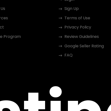
 Us
Sign Up
rces
Terms of Use
ct
Privacy Policy
ate Program
Review Guidelines
Google Seller Rating
FAQ