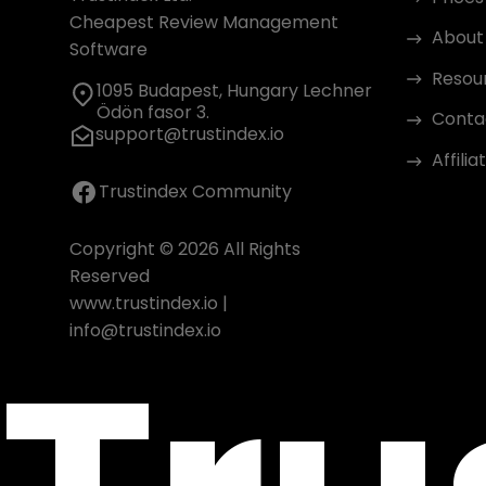
Cheapest Review Management
About
Software
Resou
1095 Budapest, Hungary Lechner
Ödön fasor 3.
Conta
support@trustindex.io
Affili
Trustindex Community
Copyright © 2026 All Rights
Reserved
www.trustindex.io
|
info@trustindex.io