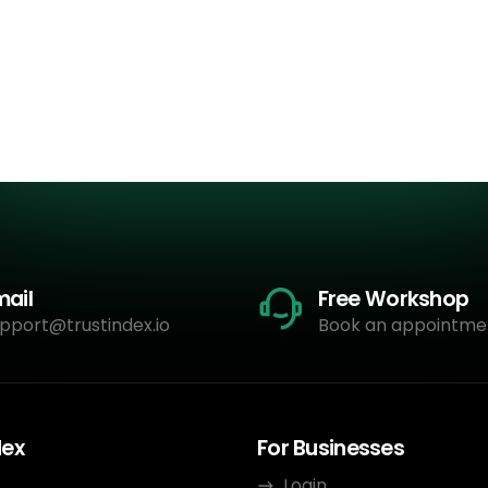
mail
Free Workshop
pport@trustindex.io
Book an appointme
dex
For Businesses
Login