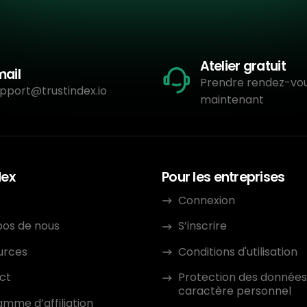
Atelier gratuit
mail
Prendre rendez-vo
pport@trustindex.io
maintenant
dex
Pour les entreprises
Connexion
pos de nous
S’inscrire
urces
Conditions d'utilisation
ct
Protection des données
caractère personnel
mme d’affiliation