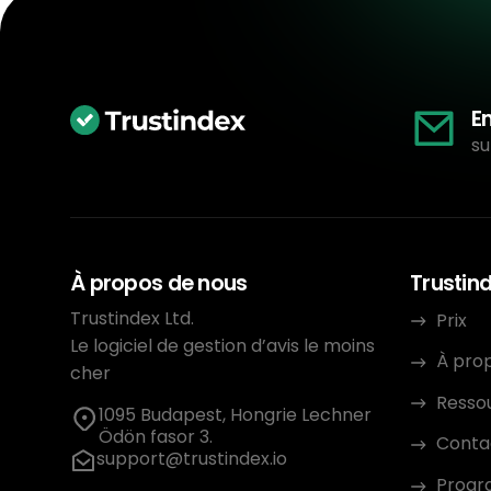
E
su
À propos de nous
Trustin
Trustindex Ltd.
Prix
Le logiciel de gestion d’avis le moins
À pro
cher
Resso
1095 Budapest, Hongrie Lechner
Ödön fasor 3.
Conta
support@trustindex.io
Progra